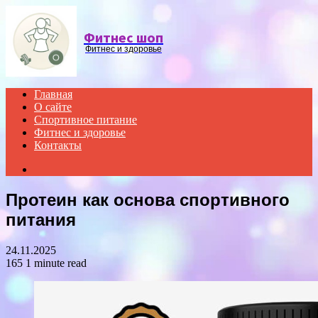
Menu
Фитнес шоп
Фитнес и здоровье
Главная
О сайте
Спортивное питание
Фитнес и здоровье
Контакты
Search
for
Протеин как основа спортивного
питания
24.11.2025
165
1 minute read