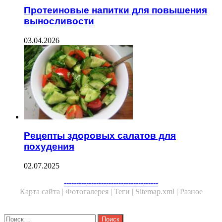
Протеиновые напитки для повышения
выносливости
03.04.2026
Рецепты здоровых салатов для
похудения
02.07.2025
Facebook
Twitter
WhatsApp
Telegram
--------------------------------------
Карта сайта |
Фотогалерея |
Теги |
Sitemap.xml |
Разное
Close
Найти: