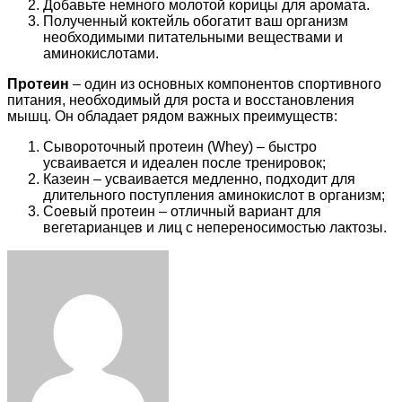
Добавьте немного молотой корицы для аромата.
Полученный коктейль обогатит ваш организм
необходимыми питательными веществами и
аминокислотами.
Протеин
– один из основных компонентов спортивного
питания, необходимый для роста и восстановления
мышц. Он обладает рядом важных преимуществ:
Сывороточный протеин (Whey) – быстро
усваивается и идеален после тренировок;
Казеин – усваивается медленно, подходит для
длительного поступления аминокислот в организм;
Соевый протеин – отличный вариант для
вегетарианцев и лиц с непереносимостью лактозы.
Facebook
Twitter
LinkedIn
Tumblr
Pinterest
Reddit
VKontakte
Odnoklassniki
Skype
WhatsApp
Telegram
Viber
Share
Print
via
Email