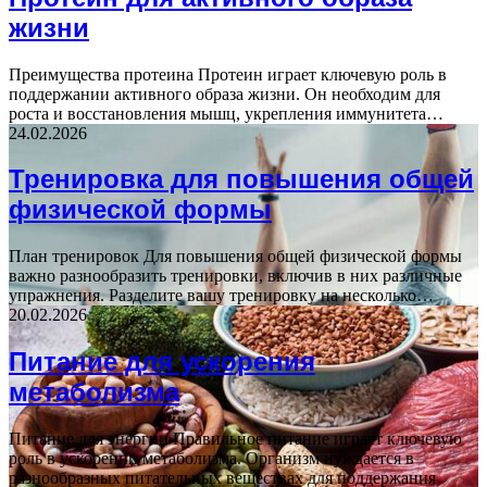
жизни
Преимущества протеина Протеин играет ключевую роль в
поддержании активного образа жизни. Он необходим для
роста и восстановления мышц, укрепления иммунитета…
24.02.2026
Тренировка для повышения общей
физической формы
План тренировок Для повышения общей физической формы
важно разнообразить тренировки, включив в них различные
упражнения. Разделите вашу тренировку на несколько…
20.02.2026
Питание для ускорения
метаболизма
Питание для энергии Правильное питание играет ключевую
роль в ускорении метаболизма. Организм нуждается в
разнообразных питательных веществах для поддержания