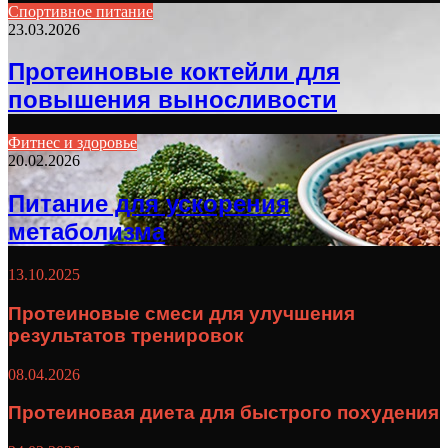
Спортивное питание
23.03.2026
Протеиновые коктейли для
повышения выносливости
Фитнес и здоровье
20.02.2026
Питание для ускорения
метаболизма
13.10.2025
Протеиновые смеси для улучшения
результатов тренировок
08.04.2026
Протеиновая диета для быстрого похудения