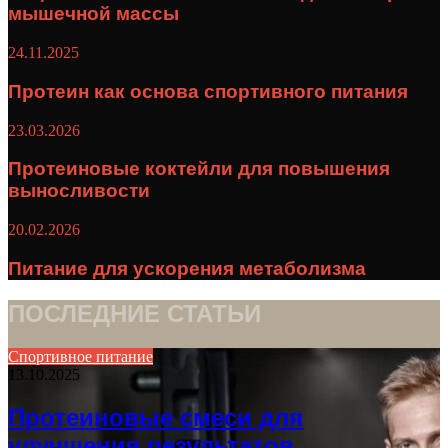
мышечной массы
24.11.2025
Протеин как основа спортивного питания
23.03.2026
Протеиновые коктейли для повышения
выносливости
20.02.2026
Питание для ускорения метаболизма
ПОСЛЕДНИЕ СТАТЬИ
Спортивное питание
13.10.2025
Протеиновые смеси для
улучшения результатов