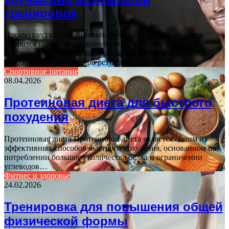
тренировок
Преимущества протеиновых смесей Протеиновые смеси
являются популярным дополнением к рациону для
спортсменов и людей, занимающихся фитнесом. Они
способствуют улучшению результатов…
Спортивное питание
08.04.2026
Протеиновая диета для быстрого
похудения
Протеиновая диета Протеиновая диета является одним из
эффективных способов быстрого похудения, основанном на
потреблении большого количества белка и ограничении
углеводов…
Фитнес и здоровье
24.02.2026
Тренировка для повышения общей
физической формы