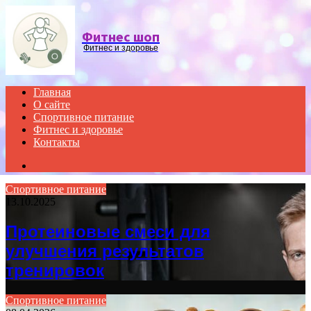
Menu
Фитнес шоп
Фитнес и здоровье
Главная
О сайте
Спортивное питание
Фитнес и здоровье
Контакты
Search
for
Спортивное питание
13.10.2025
Протеиновые смеси для
улучшения результатов
тренировок
Спортивное питание