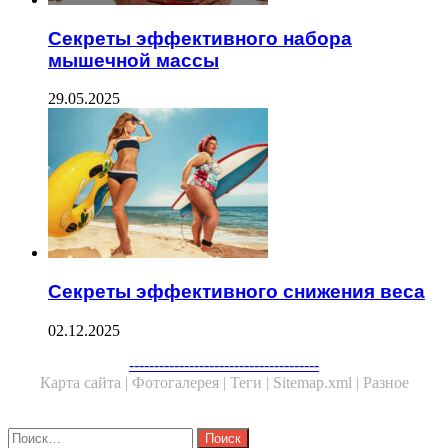
Секреты эффективного набора
мышечной массы
29.05.2025
Секреты эффективного снижения веса
02.12.2025
--------------------------------------
Карта сайта |
Фотогалерея |
Теги |
Sitemap.xml |
Разное
Close
Найти: