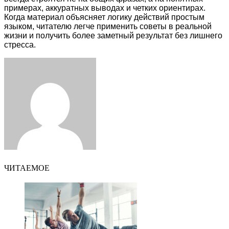
примерах, аккуратных выводах и четких ориентирах.
Когда материал объясняет логику действий простым
языком, читателю легче применить советы в реальной
жизни и получить более заметный результат без лишнего
стресса.
Facebook
Twitter
LinkedIn
Tumblr
Pinterest
Reddit
VKontakte
Odnoklassniki
Skype
WhatsApp
Telegram
Viber
Share
Print
via
Email
ЧИТАЕМОЕ