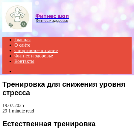
Menu
Фитнес шоп
Фитнес и здоровье
Главная
О сайте
Спортивное питание
Фитнес и здоровье
Контакты
Search
for
Тренировка для снижения уровня
стресса
19.07.2025
29
1 minute read
Естественная тренировка