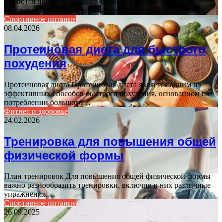
являются популярным дополнением к рациону для
спортсменов и людей, занимающихся…
Спортивное питание
08.04.2026
Протеиновая диета для быстрого
похудения
Протеиновая диета Протеиновая диета является одним из
эффективных способов быстрого похудения, основанном на
потреблении большого…
Фитнес и здоровье
24.02.2026
Тренировка для повышения общей
физической формы
План тренировок Для повышения общей физической формы
важно разнообразить тренировки, включив в них различные
упражнения.…
Спортивное питание
26.09.2025