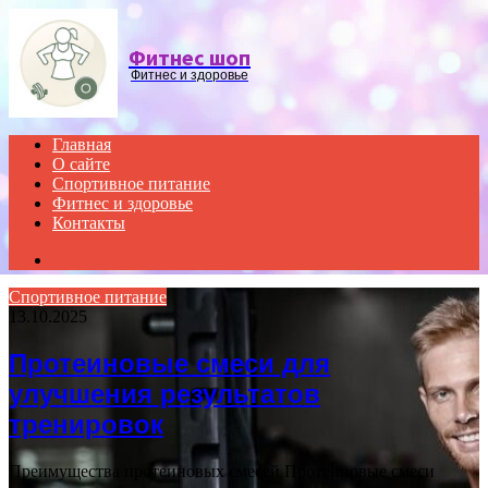
Menu
Фитнес шоп
Фитнес и здоровье
Главная
О сайте
Спортивное питание
Фитнес и здоровье
Контакты
Search
for
Спортивное питание
13.10.2025
Протеиновые смеси для
улучшения результатов
тренировок
Преимущества протеиновых смесей Протеиновые смеси