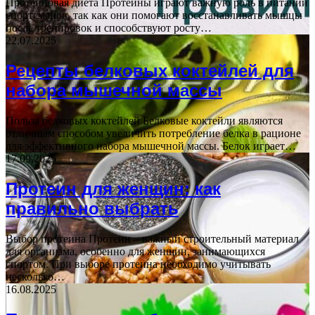
Протеиновая диета Протеины играют важную роль в питании
спортсменов, так как они помогают восстанавливать мышцы
после тренировок и способствуют росту…
22.07.2025
Рецепты белковых коктейлей для
набора мышечной массы
Польза белковых коктейлей Белковые коктейли являются
отличным способом увеличить потребление белка в рационе
для эффективного набора мышечной массы. Белок играет…
17.09.2025
Протеин для женщин: как
правильно выбрать
Выбор протеина Протеин – важный строительный материал
для организма, особенно для женщин, занимающихся
спортом. При выборе протеина необходимо учитывать
несколько…
16.08.2025