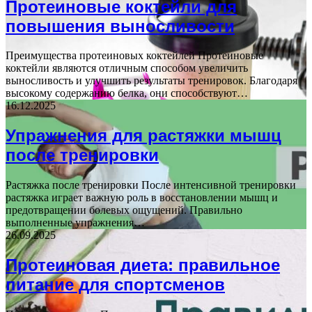
Протеиновые коктейли для
повышения выносливости
Преимущества протеиновых коктейлей Протеиновые
коктейли являются отличным способом увеличить
выносливость и улучшить результаты тренировок. Благодаря
высокому содержанию белка, они способствуют…
16.12.2025
Упражнения для растяжки мышц
после тренировки
Растяжка после тренировки После интенсивной тренировки
растяжка играет важную роль в восстановлении мышц и
предотвращении болевых ощущений. Правильно
выполненные упражнения…
26.09.2025
Протеиновая диета: правильное
питание для спортсменов